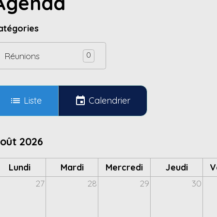
Agenda
atégories
0
Réunions
Liste
Calendrier
oût 2026
Lundi
Mardi
Mercredi
Jeudi
V
27
28
29
30